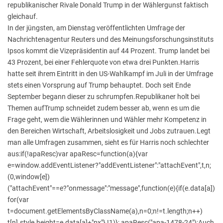
republikanischer Rivale Donald Trump in der Wählergunst faktisch
gleichauf.
In der jüngsten, am Dienstag veröffentlichten Umfrage der
Nachrichtenagentur Reuters und des Meinungsforschungsinstituts
Ipsos kommt die Vizepräsidentin auf 44 Prozent. Trump landet bei
43 Prozent, bei einer Fehlerquote von etwa drei Punkten.Harris
hatte seit ihrem Eintritt in den US-Wahlkampf im Juli in der Umfrage
stets einen Vorsprung auf Trump behauptet. Doch seit Ende
September begann dieser zu schrumpfen.Republikaner holt bei
Themen aufTrump schneidet zudem besser ab, wenn es um die
Frage geht, wem die Wählerinnen und Wähler mehr Kompetenz in
den Bereichen Wirtschaft, Arbeitslosigkeit und Jobs zutrauen.Legt
man alle Umfragen zusammen, sieht es für Harris noch schlechter
aus:if(!apaResc)var apaResc=function(a){var
e=window.addEventListener?"addEventListener":"attachEvent",t,n;
(0,window[e])
("attachEvent"==e?"onmessage":"message",function(e){if(e.data[a])
for(var
t=document.getElementsByClassName(a),n=0;n!=t.length;n++)
t[n].style.height=e.data[a]+"px"},!1)}; apaResc("apa-1478-24");Auch