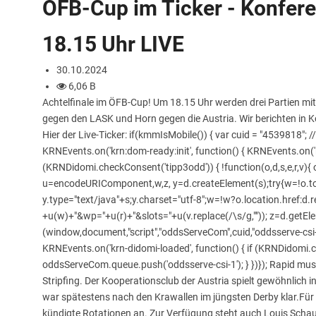
ÖFB-Cup im Ticker - Konfere
18.15 Uhr LIVE
30.10.2024
6,06 B
Achtelfinale im ÖFB-Cup! Um 18.15 Uhr werden drei Partien mit 
gegen den LASK und Horn gegen die Austria. Wir berichten in Ko
Hier der Live-Ticker: if(kmmIsMobile()) { var cuid = "4539818"; //
KRNEvents.on('krn:dom-ready:init', function() { KRNEvents.on('kr
(KRNDidomi.checkConsent('tipp3odd')) { !function(o,d,s,e,r,v){ o[
u=encodeURIComponent,w,z, y=d.createElement(s);try{w=!o.to
y.type="text/java"+s;y.charset="utf-8";w=!w?o.location.href:d.r
+u(w)+"&wp="+u(r)+"&slots="+u(v.replace(/\s/g,"")); z=d.getE
(window,document,"script","oddsServeCom",cuid,"oddsserve-csi-1"
KRNEvents.on('krn-didomi-loaded', function() { if (KRNDidomi.
oddsServeCom.queue.push('oddsserve-csi-1'); } })}); Rapid mus
Stripfing. Der Kooperationsclub der Austria spielt gewöhnlich in
war spätestens nach den Krawallen im jüngsten Derby klar.Für Ra
kündigte Rotationen an. Zur Verfügung steht auch Louis Schaub