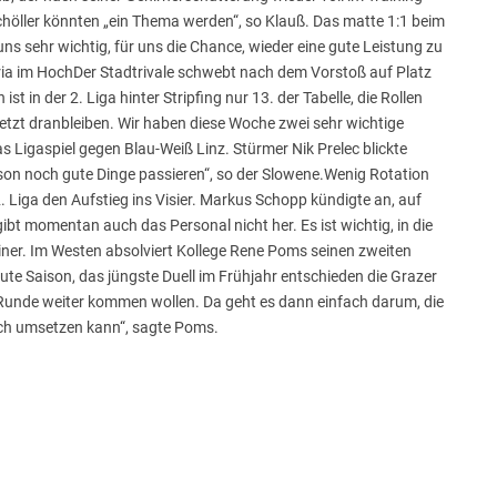
Schöller könnten „ein Thema werden“, so Klauß. Das matte 1:1 beim
uns sehr wichtig, für uns die Chance, wieder eine gute Leistung zu
stria im HochDer Stadtrivale schwebt nach dem Vorstoß auf Platz
st in der 2. Liga hinter Stripfing nur 13. der Tabelle, die Rollen
 jetzt dranbleiben. Wir haben diese Woche zwei sehr wichtige
s Ligaspiel gegen Blau-Weiß Linz. Stürmer Nik Prelec blickte
son noch gute Dinge passieren“, so der Slowene.Wenig Rotation
 Liga den Aufstieg ins Visier. Markus Schopp kündigte an, auf
gibt momentan auch das Personal nicht her. Es ist wichtig, in die
iner. Im Westen absolviert Kollege Rene Poms seinen zweiten
ute Saison, das jüngste Duell im Frühjahr entschieden die Grazer
ine Runde weiter kommen wollen. Da geht es dann einfach darum, die
ch umsetzen kann“, sagte Poms.