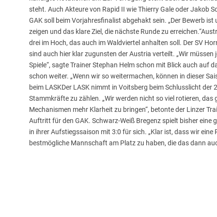
steht. Auch Akteure von Rapid II wie Thierry Gale oder Jakob 
GAK soll beim Vorjahresfinalist abgehakt sein. „Der Bewerb ist 
zeigen und das klare Ziel, die nächste Runde zu erreichen.“Au
drei im Hoch, das auch im Waldviertel anhalten soll. Der SV Horn i
sind auch hier klar zugunsten der Austria verteilt. „Wir müssen
Spiele“, sagte Trainer Stephan Helm schon mit Blick auch auf da
schon weiter. „Wenn wir so weitermachen, können in dieser Sai
beim LASKDer LASK nimmt in Voitsberg beim Schlusslicht der 2.
Stammkräfte zu zählen. „Wir werden nicht so viel rotieren, das 
Mechanismen mehr Klarheit zu bringen“, betonte der Linzer Tra
Auftritt für den GAK. Schwarz-Weiß Bregenz spielt bisher eine g
in ihrer Aufstiegssaison mit 3:0 für sich. „Klar ist, dass wir e
bestmögliche Mannschaft am Platz zu haben, die das dann au