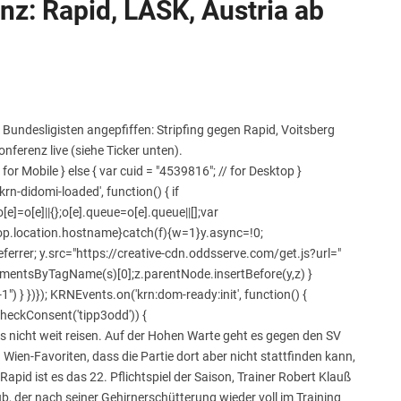
nz: Rapid, LASK, Austria ab
Bundesligisten angepfiffen: Stripfing gegen Rapid, Voitsberg
nferenz live (siehe Ticker unten).
 for Mobile } else { var cuid = "4539816"; // for Desktop }
n-didomi-loaded', function() { if
e]=o[e]||{};o[e].queue=o[e].queue||[];var
p.location.hostname}catch(f){w=1}y.async=!0;
eferrer; y.src="https://creative-cdn.oddsserve.com/get.js?url="
lementsByTagName(s)[0];z.parentNode.insertBefore(y,z) }
) } })}); KRNEvents.on('krn:dom-ready:init', function() {
checkConsent('tipp3odd')) {
s nicht weit reisen. Auf der Hohen Warte geht es gegen den SV
 Wien-Favoriten, dass die Partie dort aber nicht stattfinden kann,
pid ist es das 22. Pflichtspiel der Saison, Trainer Robert Klauß
, der nach seiner Gehirnerschütterung wieder voll im Training