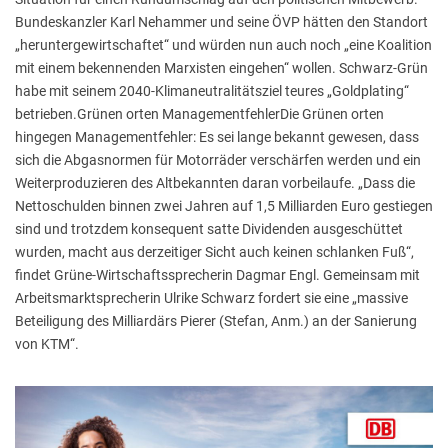
Bundeskanzler Karl Nehammer und seine ÖVP hätten den Standort
„heruntergewirtschaftet“ und würden nun auch noch „eine Koalition
mit einem bekennenden Marxisten eingehen“ wollen. Schwarz-Grün
habe mit seinem 2040-Klimaneutralitätsziel teures „Goldplating“
betrieben.Grünen orten ManagementfehlerDie Grünen orten
hingegen Managementfehler: Es sei lange bekannt gewesen, dass
sich die Abgasnormen für Motorräder verschärfen werden und ein
Weiterproduzieren des Altbekannten daran vorbeilaufe. „Dass die
Nettoschulden binnen zwei Jahren auf 1,5 Milliarden Euro gestiegen
sind und trotzdem konsequent satte Dividenden ausgeschüttet
wurden, macht aus derzeitiger Sicht auch keinen schlanken Fuß“,
findet Grüne-Wirtschaftssprecherin Dagmar Engl. Gemeinsam mit
Arbeitsmarktsprecherin Ulrike Schwarz fordert sie eine „massive
Beteiligung des Milliardärs Pierer (Stefan, Anm.) an der Sanierung
von KTM“.