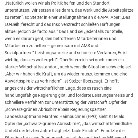
„Natürlich wollen wir als Politik helfen und den Standort
unterstützen. Wir setzen alles daran, das Werk und die Arbeitsplätze
zu retten“, so Stelzer in einer Stellungnahme an die APA. Aber: „Das
EU-Beihilferecht und das Insolvenzrecht schließen Haftungen
aktuell jedoch de facto aus.“ Das Land sei „jedenfalls zur Stelle,
wenn es darum geht, den betroffenen Mitarbeiterinnen und
Mitarbeitern zu helfen – gemeinsam mit AMS und
Sozialpartnern“.Leistungsanreize und schnellere Verfahren„Es ist
wichtig, dass es weitergeht“, Oberösterreich sei noch immer ein
starker Wirtschaftsstandort, auch wenn die Situation schwierig sei.
„Aber wir haben die Kraft, um da wieder rauszukommen und eine
Abwärtsspirale zu verhindern“, ist Stelzer überzeugt. Er hofft
angesichts der wirtschaftlichen Lage, dass es rasch eine
handlungsfähige Regierung gibt, und forderte Leistungsanreize und
schnellere Verfahren zur Unterstützung der Wirtschaft.Opfer der
„schwarz-grünen Abrissbirne“Sein Regierungspartner,
Landeshauptmann Manfred Haimbuchner (FPÖ) sieht KTM als
Opfer der „schwarz-grünen Abrissbirne“, „das wirtschaftsfeindliche
Umfeld der letzten Jahre trägt jetzt faule Früchte“. Er nutzte die
Situation für einen Rundumschlag auf den politischen Mitbewerb.