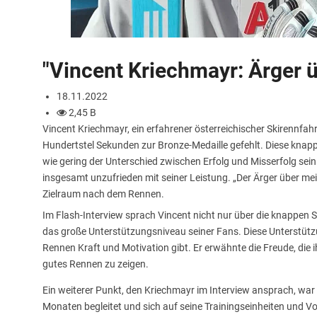
"Vincent Kriechmayr: Ärger ü
18.11.2022
2,45 B
Vincent Kriechmayr, ein erfahrener österreichischer Skirennfah
Hundertstel Sekunden zur Bronze-Medaille gefehlt. Diese knap
wie gering der Unterschied zwischen Erfolg und Misserfolg sein
insgesamt unzufrieden mit seiner Leistung. „Der Ärger über meine
Zielraum nach dem Rennen.
Im Flash-Interview sprach Vincent nicht nur über die knappen 
das große Unterstützungsniveau seiner Fans. Diese Unterstützu
Rennen Kraft und Motivation gibt. Er erwähnte die Freude, die ih
gutes Rennen zu zeigen.
Ein weiterer Punkt, den Kriechmayr im Interview ansprach, war s
Monaten begleitet und sich auf seine Trainingseinheiten und V