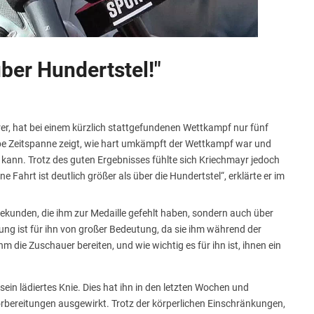
ber Hundertstel!"
rer, hat bei einem kürzlich stattgefundenen Wettkampf nur fünf
pe Zeitspanne zeigt, wie hart umkämpft der Wettkampf war und
 kann. Trotz des guten Ergebnisses fühlte sich Kriechmayr jedoch
 Fahrt ist deutlich größer als über die Hundertstel“, erklärte er im
Sekunden, die ihm zur Medaille gefehlt haben, sondern auch über
ng ist für ihn von großer Bedeutung, da sie ihm während der
m die Zuschauer bereiten, und wie wichtig es für ihn ist, ihnen ein
ein lädiertes Knie. Dies hat ihn in den letzten Wochen und
orbereitungen ausgewirkt. Trotz der körperlichen Einschränkungen,