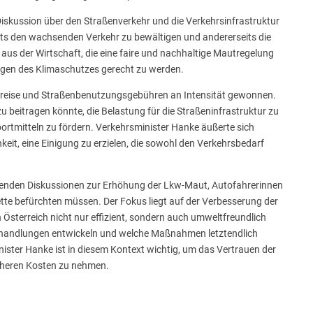
Diskussion über den Straßenverkehr und die Verkehrsinfrastruktur
eits den wachsenden Verkehr zu bewältigen und andererseits die
us der Wirtschaft, die eine faire und nachhaltige Mautregelung
gen des Klimaschutzes gerecht zu werden.
tpreise und Straßenbenutzungsgebühren an Intensität gewonnen.
 beitragen könnte, die Belastung für die Straßeninfrastruktur zu
portmitteln zu fördern. Verkehrsminister Hanke äußerte sich
eit, eine Einigung zu erzielen, die sowohl den Verkehrsbedarf
ehenden Diskussionen zur Erhöhung der Lkw-Maut, Autofahrerinnen
ette befürchten müssen. Der Fokus liegt auf der Verbesserung der
 Österreich nicht nur effizient, sondern auch umweltfreundlich
erhandlungen entwickeln und welche Maßnahmen letztendlich
ster Hanke ist in diesem Kontext wichtig, um das Vertrauen der
höheren Kosten zu nehmen.