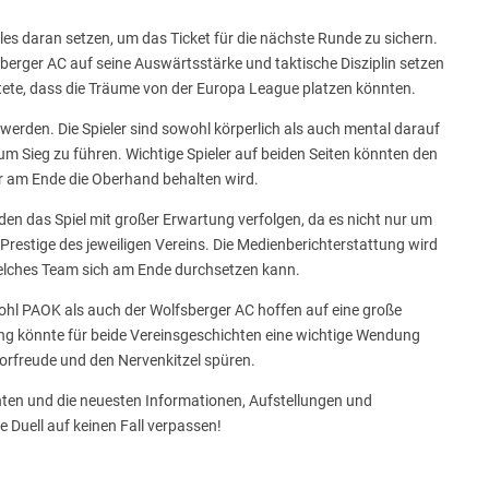
les daran setzen, um das Ticket für die nächste Runde zu sichern.
erger AC auf seine Auswärtsstärke und taktische Disziplin setzen
eutete, dass die Träume von der Europa League platzen könnten.
 werden. Die Spieler sind sowohl körperlich als auch mental darauf
zum Sieg zu führen. Wichtige Spieler auf beiden Seiten könnten den
r am Ende die Oberhand behalten wird.
en das Spiel mit großer Erwartung verfolgen, da es nicht nur um
Prestige des jeweiligen Vereins. Die Medienberichterstattung wird
welches Team sich am Ende durchsetzen kann.
wohl PAOK als auch der Wolfsberger AC hoffen auf eine große
ng könnte für beide Vereinsgeschichten eine wichtige Wendung
 Vorfreude und den Nervenkitzel spüren.
chten und die neuesten Informationen, Aufstellungen und
 Duell auf keinen Fall verpassen!