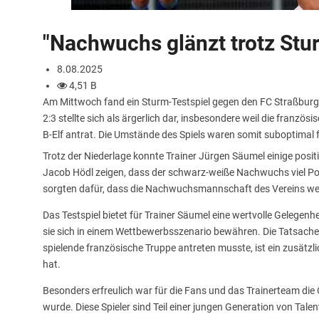
"Nachwuchs glänzt trotz Stu
8.08.2025
4,51 B
Am Mittwoch fand ein Sturm-Testspiel gegen den FC Straßburg 
2:3 stellte sich als ärgerlich dar, insbesondere weil die franz
B-Elf antrat. Die Umstände des Spiels waren somit suboptimal 
Trotz der Niederlage konnte Trainer Jürgen Säumel einige posit
Jacob Hödl zeigen, dass der schwarz-weiße Nachwuchs viel Pote
sorgten dafür, dass die Nachwuchsmannschaft des Vereins wei
Das Testspiel bietet für Trainer Säumel eine wertvolle Gelegenhe
sie sich in einem Wettbewerbsszenario bewähren. Die Tatsache
spielende französische Truppe antreten musste, ist ein zusätzl
hat.
Besonders erfreulich war für die Fans und das Trainerteam die 
wurde. Diese Spieler sind Teil einer jungen Generation von Tale