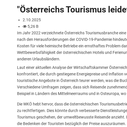
"Österreichs Tourismus leide
2.10.2025
5,26 B
Im Jahr 2022 verzeichnete Österreichs Tourismusbranche ein
nach den Herausforderungen der COVID-19-Pandemie hindeutet. 
Kosten für viele heimische Betriebe ein ernsthaftes Problem dar
Wettbewerbsfähigkeit der österreichischen Hotels und Ferienun
anderen Urlaubsländern.
Laut einer aktuellen Analyse der Wirtschaftskammer Österreich
konfrontiert, die durch gestiegene Energiepreise und Inflation 
touristische Angebote in Österreich teurer werden, was die Bu
Verschiedene Umfragen zeigen, dass sich Reisende zunehmend
Beispiel in Ländern des Mittelmeerraums und in Osteuropa, wo 
Die WKÖ hebt hervor, dass die österreichischen Tourismusbetr
zu rechtfertigen. Dies könnte durch verbesserte Dienstleistung
Tourismus geschehen, der umweltbewusste Reisende anzieht. D
die Bedenken der Touristen bezüglich der Preise auszuräumen.