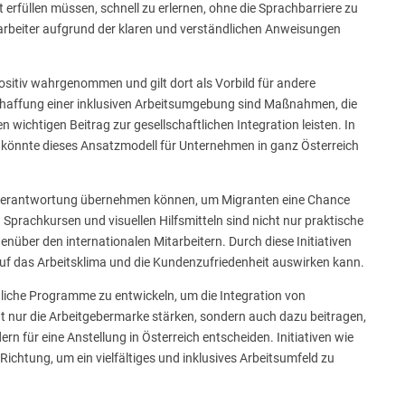
 erfüllen müssen, schnell zu erlernen, ohne die Sprachbarriere zu
arbeiter aufgrund der klaren und verständlichen Anweisungen
sitiv wahrgenommen und gilt dort als Vorbild für andere
chaffung einer inklusiven Arbeitsumgebung sind Maßnahmen, die
chtigen Beitrag zur gesellschaftlichen Integration leisten. In
t, könnte dieses Ansatzmodell für Unternehmen in ganz Österreich
 Verantwortung übernehmen können, um Migranten eine Chance
Sprachkursen und visuellen Hilfsmitteln sind nicht nur praktische
ber den internationalen Mitarbeitern. Durch diese Initiativen
v auf das Arbeitsklima und die Kundenzufriedenheit auswirken kann.
nliche Programme zu entwickeln, um die Integration von
t nur die Arbeitgebermarke stärken, sondern auch dazu beitragen,
 für eine Anstellung in Österreich entscheiden. Initiativen wie
e Richtung, um ein vielfältiges und inklusives Arbeitsumfeld zu