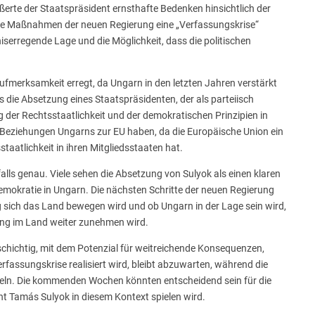
te der Staatspräsident ernsthafte Bedenken hinsichtlich der
ie Maßnahmen der neuen Regierung eine „Verfassungskrise“
serregende Lage und die Möglichkeit, dass die politischen
ufmerksamkeit erregt, da Ungarn in den letzten Jahren verstärkt
s die Absetzung eines Staatspräsidenten, der als parteiisch
der Rechtsstaatlichkeit und der demokratischen Prinzipien in
Beziehungen Ungarns zur EU haben, da die Europäische Union ein
aatlichkeit in ihren Mitgliedsstaaten hat.
lls genau. Viele sehen die Absetzung von Sulyok als einen klaren
 Demokratie in Ungarn. Die nächsten Schritte der neuen Regierung
 sich das Land bewegen wird und ob Ungarn in der Lage sein wird,
tung im Land weiter zunehmen wird.
lschichtig, mit dem Potenzial für weitreichende Konsequenzen,
rfassungskrise realisiert wird, bleibt abzuwarten, während die
ckeln. Die kommenden Wochen könnten entscheidend sein für die
nt Tamás Sulyok in diesem Kontext spielen wird.