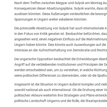
Nach dem Treffen zwischen Magyar und Sulyok am Montag äußer
Konsequenzen dieser Absetzungspläne. Sulyok warnte, dass d
auslösen könnten. Diese Äußerungen verdeutlichen die besorgni
Spannungen in Ungarn weiter eskalieren könnten.
Die potenzielle Absetzung von Sulyok hat auch internationale A
in den Fokus von Kritik geraten ist. Beobachter befürchten, das
angesehen wird, einen negativen Einfluss auf die Wahrnehmung 
Ungarn haben könnte. Dies könnte auch Auswirkungen auf die 
Interesse an der Aufrechterhaltung von Demokratie und Rechtsst
Die ungarische Opposition beobachtet die Entwicklungen ebenfa
Angriff auf die verbleibenden Institutionen und Prinzipien der
werden entscheidend sein, um zu verstehen, in welche Richtung
seine politischen Differenzen zu überwinden, oder ob die Spal
Insgesamt ist die Situation in Ungarn äußerst komplex und vie
sowohl national als auch international. Ob die Drohung einer Ve
politischen Akteure weiterhin ihre Strategien und Pläne entwi
politische Landschaft Ungarns und die Rolle, die Staatspräside