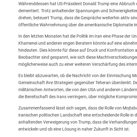
Währenddessen hat US-Präsident Donald Trump eine Abbruch 
dementiert. Trotz anhaltender Spannungen und Schwierigkeite
drehen, beteuert Trump, dass die Gespräche weiterhin aktiv si
öffentliche Wahrnehmung über die amerikanische Diplomatie i
In den letzten Monaten hat die Politik im Iran eine Phase der Un
Khamenei und anderen engen Beratern könnte auf eine abnehme
hindeuten. Dies könnte für diese auf Druck und Konfrontatio
Beobachter sind gespannt, wie sich diese Machtverschiebungen 
möglicherweise auch zu einer weiteren Verschärfung des intern
Es bleibt abzuwarten, ob die Nachricht von der Einmischung Mo
Gemeinschaft ihre Strategien gegenüber Teheran überdenkt. D
militärischen Antworten, die von den USA und anderen Ländern 
die Bereitschaft des Irans verringern, über mögliche Kompromi
Zusammenfassend lässt sich sagen, dass die Rolle von Mojta
iranischen politischen Landschaft eine entscheidende Rolle in d
anhaltenden Verweigerung von Trump, dass die Verhandlungen bee
entwickeln und ob eine Lösung in naher Zukunft in Sicht ist.