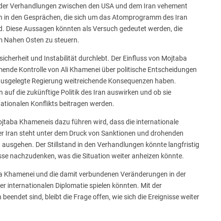
der Verhandlungen zwischen den USA und dem Iran vehement
n in den Gesprächen, die sich um das Atomprogramm des Iran
nd. Diese Aussagen könnten als Versuch gedeutet werden, die
m Nahen Osten zu steuern.
sicherheit und Instabilität durchlebt. Der Einfluss von Mojtaba
nde Kontrolle von Ali Khamenei über politische Entscheidungen
n ausgelegte Regierung weitreichende Konsequenzen haben.
auf die zukünftige Politik des Iran auswirken und ob sie
ationalen Konflikts beitragen werden.
jtaba Khameneis dazu führen wird, dass die internationale
er Iran steht unter dem Druck von Sanktionen und drohenden
ausgehen. Der Stillstand in den Verhandlungen könnte langfristig
sse nachzudenken, was die Situation weiter anheizen könnte.
ba Khamenei und die damit verbundenen Veränderungen in der
er internationalen Diplomatie spielen könnten. Mit der
ndet sind, bleibt die Frage offen, wie sich die Ereignisse weiter