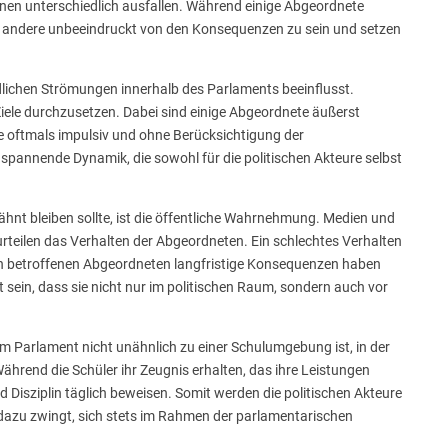
en unterschiedlich ausfallen. Während einige Abgeordnete
en andere unbeeindruckt von den Konsequenzen zu sein und setzen
dlichen Strömungen innerhalb des Parlaments beeinflusst.
Ziele durchzusetzen. Dabei sind einige Abgeordnete äußerst
re oftmals impulsiv und ohne Berücksichtigung der
spannende Dynamik, die sowohl für die politischen Akteure selbst
hnt bleiben sollte, ist die öffentliche Wahrnehmung. Medien und
rteilen das Verhalten der Abgeordneten. Ein schlechtes Verhalten
den betroffenen Abgeordneten langfristige Konsequenzen haben
sein, dass sie nicht nur im politischen Raum, sondern auch vor
m Parlament nicht unähnlich zu einer Schulumgebung ist, in der
ährend die Schüler ihr Zeugnis erhalten, das ihre Leistungen
d Disziplin täglich beweisen. Somit werden die politischen Akteure
e dazu zwingt, sich stets im Rahmen der parlamentarischen