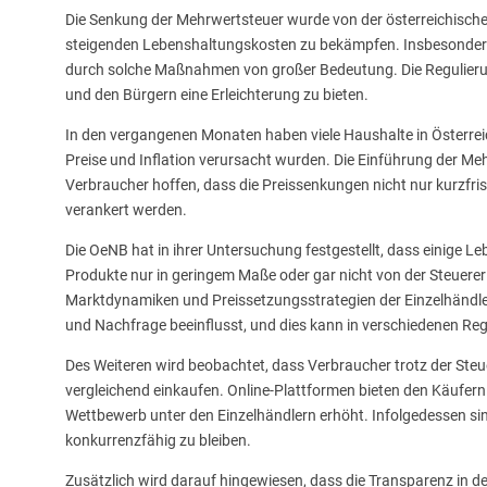
Die Senkung der Mehrwertsteuer wurde von der österreichische
steigenden Lebenshaltungskosten zu bekämpfen. Insbesondere i
durch solche Maßnahmen von großer Bedeutung. Die Regulierung z
und den Bürgern eine Erleichterung zu bieten.
In den vergangenen Monaten haben viele Haushalte in Österreic
Preise und Inflation verursacht wurden. Die Einführung der Me
Verbraucher hoffen, dass die Preissenkungen nicht nur kurzfris
verankert werden.
Die OeNB hat in ihrer Untersuchung festgestellt, dass einige 
Produkte nur in geringem Maße oder gar nicht von der Steuererl
Marktdynamiken und Preissetzungsstrategien der Einzelhändler
und Nachfrage beeinflusst, und dies kann in verschiedenen Reg
Des Weiteren wird beobachtet, dass Verbraucher trotz der Ste
vergleichend einkaufen. Online-Plattformen bieten den Käufern d
Wettbewerb unter den Einzelhändlern erhöht. Infolgedessen sin
konkurrenzfähig zu bleiben.
Zusätzlich wird darauf hingewiesen, dass die Transparenz in de